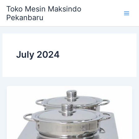
Skip
Main
Toko Mesin Maksindo
to
Pekanbaru
Men
content
July 2024