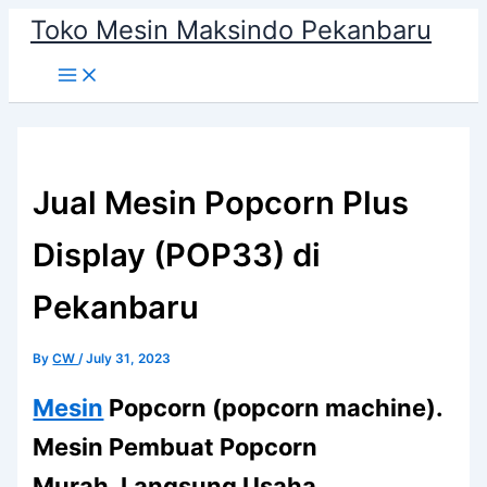
Main
Skip
Toko Mesin Maksindo Pekanbaru
Menu
to
content
Jual Mesin Popcorn Plus
Display (POP33) di
Pekanbaru
By
CW
/
July 31, 2023
Mesin
Popcorn (popcorn machine).
Mesin Pembuat Popcorn
Murah, Langsung Usaha