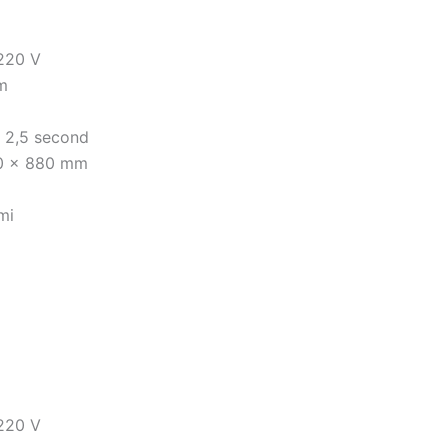
 220 V
cm
- 2,5 second
40 x 880 mm
mi
 220 V