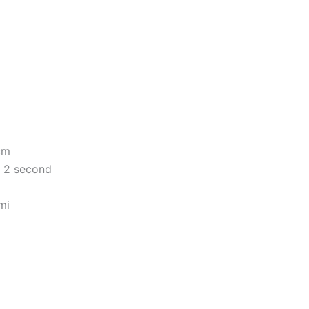
cm
- 2 second
mi