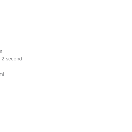
cm
- 2 second
mi