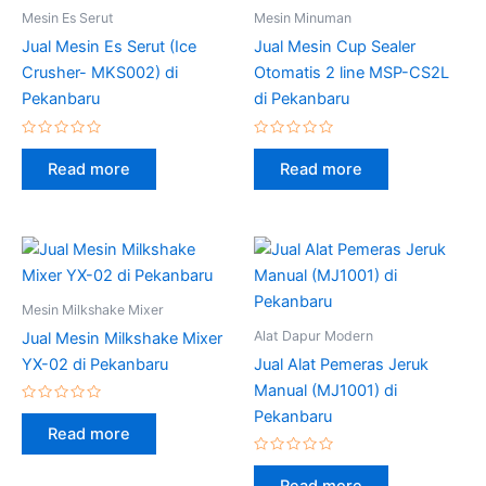
Mesin Es Serut
Mesin Minuman
Jual Mesin Es Serut (Ice
Jual Mesin Cup Sealer
Crusher- MKS002) di
Otomatis 2 line MSP-CS2L
Pekanbaru
di Pekanbaru
Rated
Rated
0
0
Read more
Read more
out
out
of
of
5
5
Mesin Milkshake Mixer
Alat Dapur Modern
Jual Mesin Milkshake Mixer
YX-02 di Pekanbaru
Jual Alat Pemeras Jeruk
Manual (MJ1001) di
Rated
Pekanbaru
0
Read more
out
of
5
Rated
0