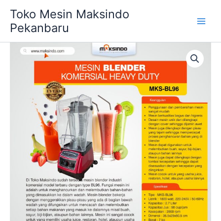
Skip
Main
Toko Mesin Maksindo
to
Pekanbaru
Men
content