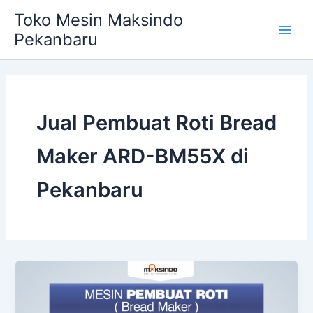
Skip
Main
Toko Mesin Maksindo
to
Pekanbaru
Men
content
Jual Pembuat Roti Bread
Maker ARD-BM55X di
Pekanbaru