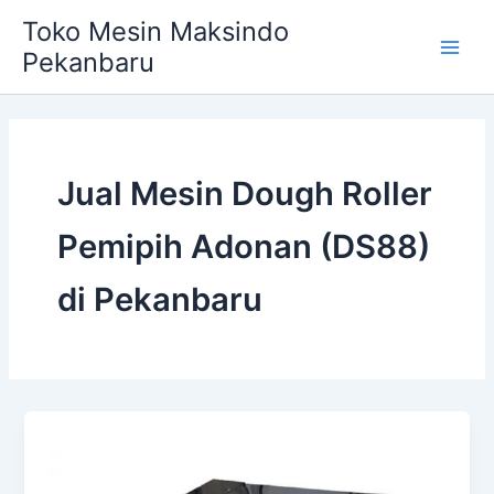
Skip
Main
Toko Mesin Maksindo
to
Pekanbaru
Men
content
Jual Mesin Dough Roller
Pemipih Adonan (DS88)
di Pekanbaru