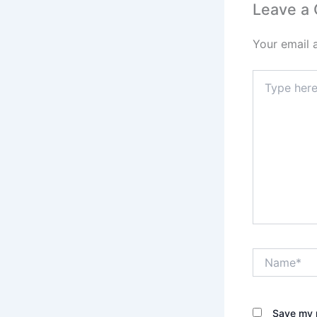
Leave a
Your email 
Type
here..
Name*
Save my n