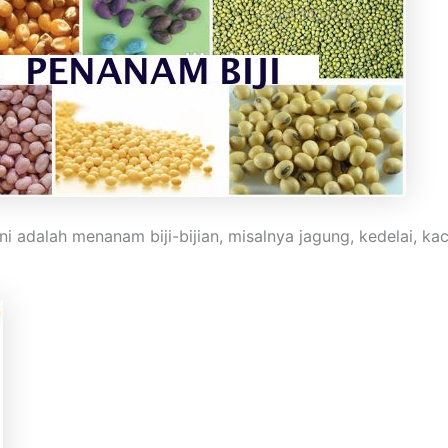
ini adalah menanam biji-bijian, misalnya jagung, kedelai, ka