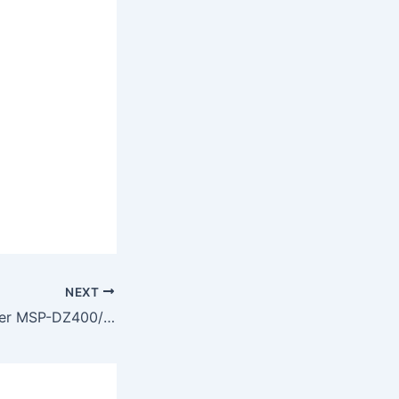
NEXT
Jual Vacuum Sealer MSP-DZ400/2T di Pekanbaru