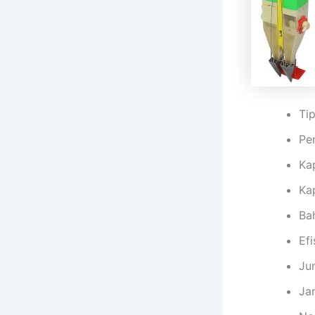
Ti
Pe
Kap
Ka
Ba
Ef
Jum
Jar