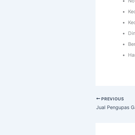
Noz
Ke
Ke
Di
Ber
Ha
PREVIOUS