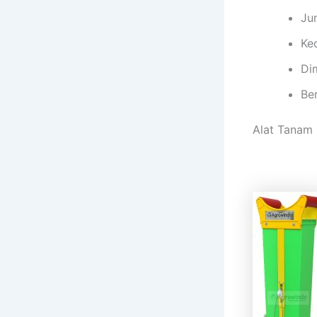
Jum
Ke
Di
Ber
Alat Tanam 