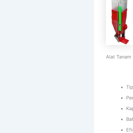
Alat Tanam 
Ti
Pe
Kap
Ba
Ef