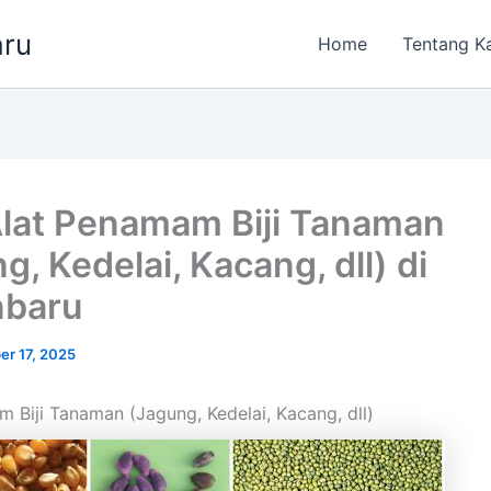
aru
Home
Tentang K
Alat Penamam Biji Tanaman
g, Kedelai, Kacang, dll) di
nbaru
er 17, 2025
m Biji Tanaman (Jagung, Kedelai, Kacang, dll)