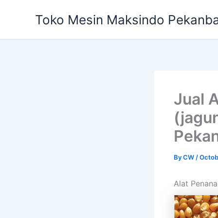
Skip
Toko Mesin Maksindo Pekanb
to
content
Jual 
(jagun
Peka
By
CW
/
Octob
Alat Penana