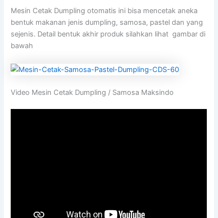
Mesin Cetak Dumpling otomatis ini bisa mencetak aneka
bentuk makanan jenis dumpling, samosa, pastel dan yang
sejenis. Detail bentuk akhir produk silahkan lihat gambar di
bawah
Video Mesin Cetak Dumpling / Samosa Maksindo