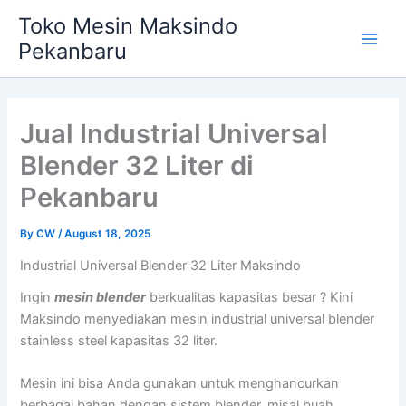
Skip
Main
Toko Mesin Maksindo
to
Pekanbaru
Men
content
Jual Industrial Universal
Blender 32 Liter di
Pekanbaru
By
CW
/
August 18, 2025
Industrial Universal Blender 32 Liter Maksindo
Ingin
mesin blender
berkualitas kapasitas besar ? Kini
Maksindo menyediakan mesin industrial universal blender
stainless steel kapasitas 32 liter.
Mesin ini bisa Anda gunakan untuk menghancurkan
berbagai bahan dengan sistem blender, misal buah,