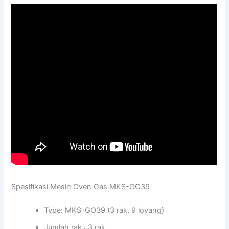
Spesifikasi Mesin Oven Gas MKS-GO39
Type: MKS-GO39 (3 rak, 9 loyang)
Jumlah rak : 3 rak