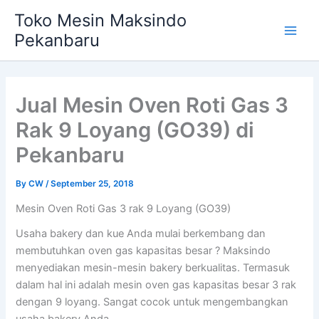
Skip
Main
Toko Mesin Maksindo
to
Pekanbaru
Men
content
Jual Mesin Oven Roti Gas 3
Rak 9 Loyang (GO39) di
Pekanbaru
By
CW
/
September 25, 2018
Mesin Oven Roti Gas 3 rak 9 Loyang (GO39)
Usaha bakery dan kue Anda mulai berkembang dan
membutuhkan oven gas kapasitas besar ? Maksindo
menyediakan mesin-mesin bakery berkualitas. Termasuk
dalam hal ini adalah mesin oven gas kapasitas besar 3 rak
dengan 9 loyang. Sangat cocok untuk mengembangkan
usaha bakery Anda