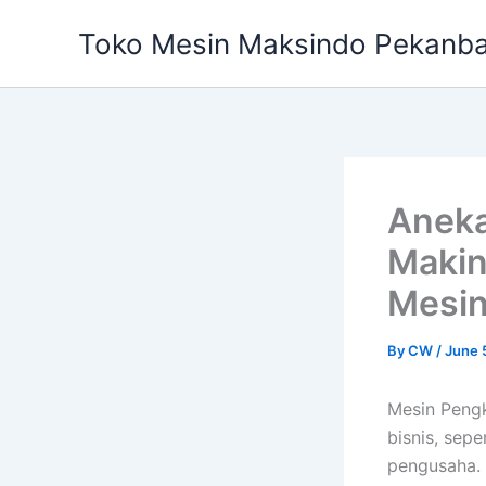
Skip
Toko Mesin Maksindo Pekanb
to
content
Aneka
Maki
Mesin
By
CW
/
June 
Mesin Peng
bisnis, sep
pengusaha. 