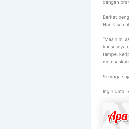
dengan bran
Berkat peng
Hanik semak
“Mesin ini 
khususnya u
tempe, keri
memuaskan. 
Semoga saja
Ingin detail