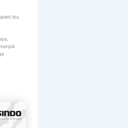
alani Ibu
aya,
keripik
ga