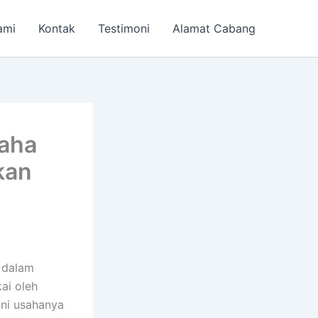
ami
Kontak
Testimoni
Alamat Cabang
saha
kan
 dalam
ai oleh
ani usahanya