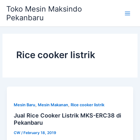
Skip
Main
Toko Mesin Maksindo
to
Pekanbaru
Men
content
Rice cooker listrik
,
,
Mesin Baru
Mesin Makanan
Rice cooker listrik
Jual Rice Cooker Listrik MKS-ERC38 di
Pekanbaru
CW
/
February 18, 2019