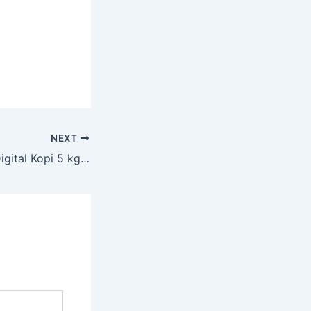
NEXT
Jual Timbangan Digital Kopi 5 kg ARD-TBG5 (coffee scale) di Pekanbaru