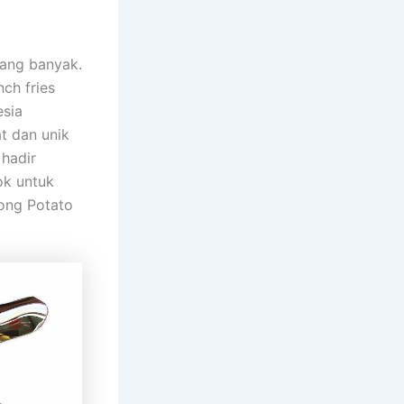
ang banyak.
ch fries
esia
t dan unik
hadir
ok untuk
Long Potato