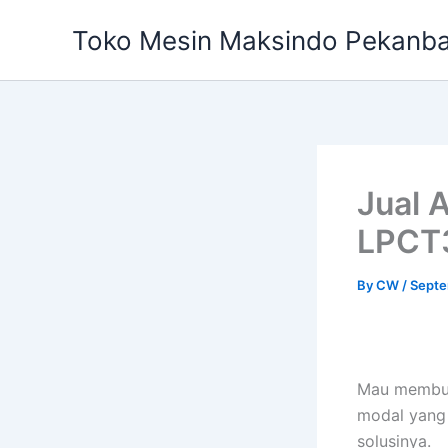
Skip
Toko Mesin Maksindo Pekanb
to
content
Jual 
LPCT3
By
CW
/
Septe
Mau membuk
modal yang 
solusinya.