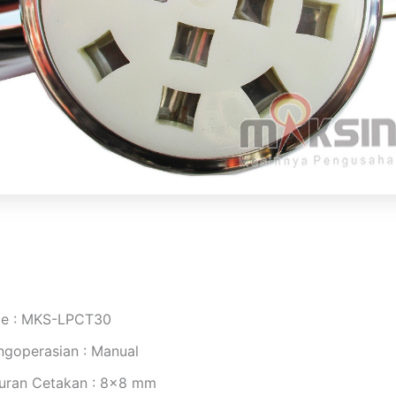
pe : MKS-LPCT30
ngoperasian : Manual
uran Cetakan : 8×8 mm