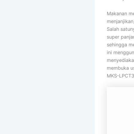
Makanan men
menjanjika
Salah satun
super panja
sehingga me
ini menggun
menyediaka
membuka usa
MKS-LPCT30