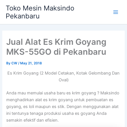
Skip
Main
Toko Mesin Maksindo
to
Pekanbaru
Men
content
Jual Alat Es Krim Goyang
MKS-55GO di Pekanbaru
By
CW
/
May 21, 2018
Es Krim Goyang (2 Model Cetakan, Kotak Gelombang Dan
Oval)
Anda mau memulai usaha baru es krim goyang ? Maksindo
menghadirkan alat es krim goyang untuk pembuatan es
goyang, es loli maupun es stik. Dengan menggunakan alat
ini tentunya tenaga produksi usaha es goyang Anda
semakin efektif dan efisien.