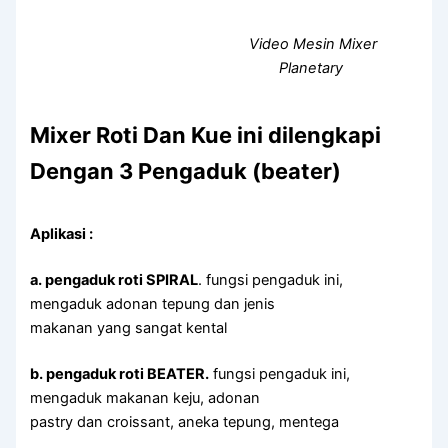
Video Mesin Mixer
Planetary
Mixer Roti Dan Kue ini dilengkapi
Dengan 3 Pengaduk (beater)
Aplikasi :
a. pengaduk roti SPIRAL
. fungsi pengaduk ini,
mengaduk adonan tepung dan jenis
makanan yang sangat kental
b. pengaduk roti BEATER.
fungsi pengaduk ini,
mengaduk makanan keju, adonan
pastry dan croissant, aneka tepung, mentega