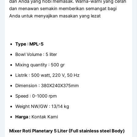
dan Anda yang hobi memasak. Warna-warni yang cerah
dan menawan semakin memberikan semangat bagi
Anda untuk menyajikan masakan yang lezat
Type : MPL-5
Bowl Volume : 5 liter
Mixing quantity : 500 gr
Listrik : 500 watt, 220 V, 50 Hz
Dimension : 380X240X375mm
Speed : 0-1000 rpm
Weight NW/GW : 13/14 kg
Harga :
Kontak Kami
Mixer Roti Planetary 5 Liter (Full stainless steel Body)