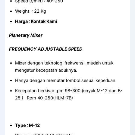
Speed (r/min) : 40~250
Weight : 22 Kg
Harga : Kontak Kami
Planetary Mixer
FREQUENCY ADJUSTABLE SPEED
Mixer dengan teknologi frekwensi, mudah untuk
mengatur kecepatan aduknya.
Hanya dengan memutar tombol sesuai keperluan
Kecepatan berkisar rpm 98-300 (unyuk M-12 dan B-
25 ) , Rpm 40-250(HLM-7B)
Type : M-12