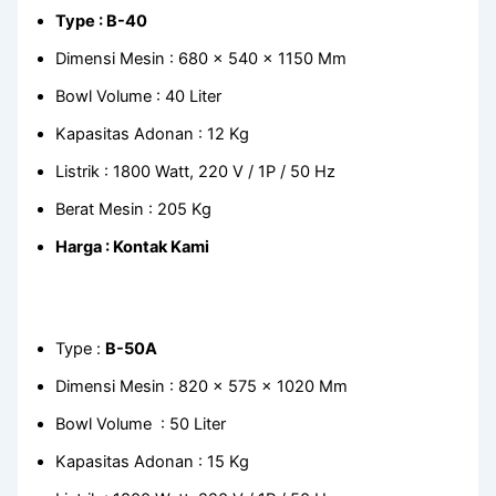
Type : B-40
Dimensi Mesin : 680 × 540 × 1150 Mm
Bowl Volume : 40 Liter
Kapasitas Adonan : 12 Kg
Listrik : 1800 Watt, 220 V / 1P / 50 Hz
Berat Mesin : 205 Kg
Harga : Kontak Kami
Type :
B-50A
Dimensi Mesin : 820 × 575 × 1020 Mm
Bowl Volume : 50 Liter
Kapasitas Adonan : 15 Kg