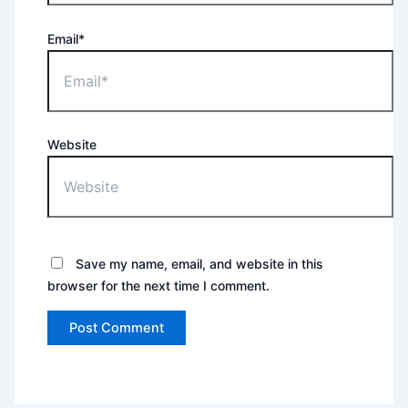
Email*
Website
Save my name, email, and website in this
browser for the next time I comment.