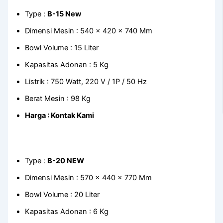
Type :
B-15 New
Dimensi Mesin : 540 × 420 × 740 Mm
Bowl Volume : 15 Liter
Kapasitas Adonan : 5 Kg
Listrik : 750 Watt, 220 V / 1P / 50 Hz
Berat Mesin : 98 Kg
Harga : Kontak Kami
Type :
B-20 NEW
Dimensi Mesin : 570 × 440 × 770 Mm
Bowl Volume : 20 Liter
Kapasitas Adonan : 6 Kg