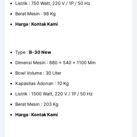
Listrik : 750 Watt, 220 V / 1P / 50 Hz
Berat Mesin : 98 Kg
Harga : Kontak Kami
Type :
B-30 New
Dimensi Mesin : 680 × 540 × 1100 Mm
Bowl Volume : 30 Liter
Kapasitas Adonan : 10 Kg
Listrik : 1500 Watt, 220 V / 1P / 50 Hz
Berat Mesin : 203 Kg
Harga : Kontak Kami