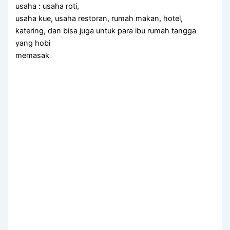
usaha : usaha roti,
usaha kue, usaha restoran, rumah makan, hotel,
katering, dan bisa juga untuk para ibu rumah tangga
yang hobi
memasak