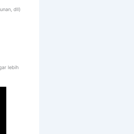
nan, dll)
gar lebih