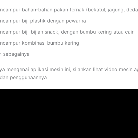
ncampur bahan-bahan pakan ternak (bekatul, jagung, dedau
ncampur biji plastik dengan pewarna
ncampur biji-bijian snack, dengan bumbu kering atau cair
ncampur kombinasi bumbu kering
n sebagainya
ya mengenai aplikasi mesin ini, silahkan lihat video mesin a
i dan penggunaannya