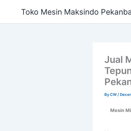
Skip
Toko Mesin Maksindo Pekanb
to
content
Jual 
Tepun
Peka
By
CW
/
Decem
Mesin Mi