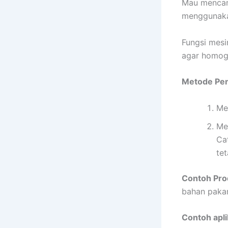
Mau mencamp
menggunaka
Fungsi mesi
agar homoge
Metode Pen
Me
Me
Ca
tet
Contoh Pro
bahan pakan 
Contoh apl