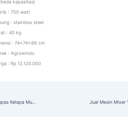
rbeda kapasitas)
trik : 750 watt
ung : stainless steel
at : 40 kg
mensi : 74x74x88 cm
rek : Agrowindo
rga : Rp 12.120.000
Jual Mesin Pengupas Kelapa Muda Otomatis MKS-KLP03 di Pekanbaru