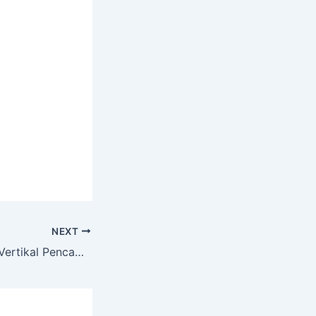
NEXT
Jual Mesin Mixer Vertikal Pencampur Tepung dan Biji AGR-MVT100 di Pekanbaru