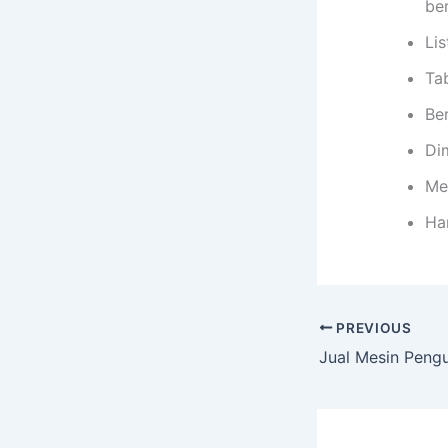
be
Lis
Tab
Ber
Di
Me
Ha
PREVIOUS