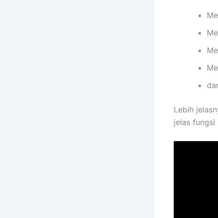
Me
Me
Me
Me
da
Lebih jelasn
jelas fungs