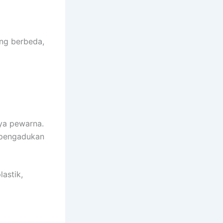
ang berbeda,
nya pewarna.
s pengadukan
lastik,