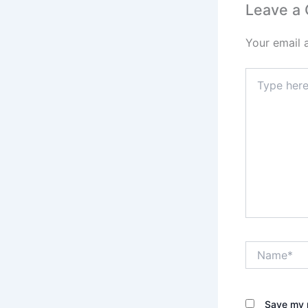
Leave a
Your email 
Type
here..
Name*
Save my n