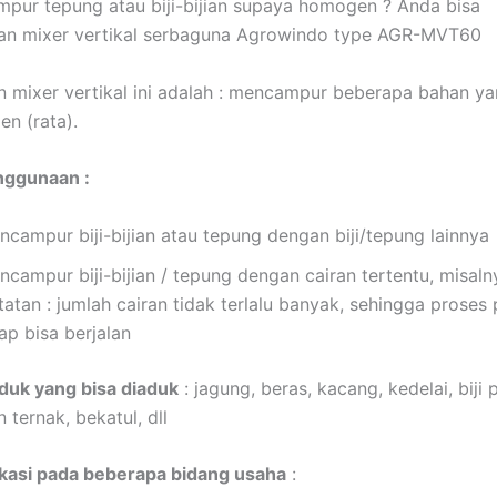
ur tepung atau biji-bijian supaya homogen ? Anda bisa
n mixer vertikal serbaguna Agrowindo type AGR-MVT60
n mixer vertikal ini adalah : mencampur beberapa bahan y
n (rata).
ggunaan :
ncampur biji-bijian atau tepung dengan biji/tepung lainnya
ncampur biji-bijian / tepung dengan cairan tertentu, misal
tatan : jumlah cairan tidak terlalu banyak, sehingga prose
ap bisa berjalan
duk yang bisa diaduk
: jagung, beras, kacang, kedelai, biji p
ternak, bekatul, dll
ikasi pada beberapa bidang usaha
: