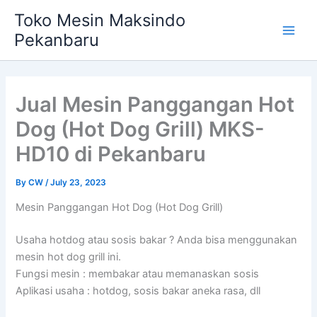
Skip
Main
Toko Mesin Maksindo
to
Pekanbaru
Men
content
Jual Mesin Panggangan Hot
Dog (Hot Dog Grill) MKS-
HD10 di Pekanbaru
By
CW
/
July 23, 2023
Mesin Panggangan Hot Dog (Hot Dog Grill)
Usaha hotdog atau sosis bakar ? Anda bisa menggunakan
mesin hot dog grill ini.
Fungsi mesin : membakar atau memanaskan sosis
Aplikasi usaha : hotdog, sosis bakar aneka rasa, dll