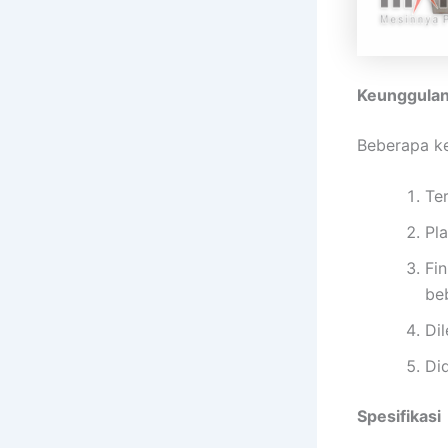
Keunggulan
Beberapa ke
Ter
Pla
Fi
be
Di
Di
Spesifikasi