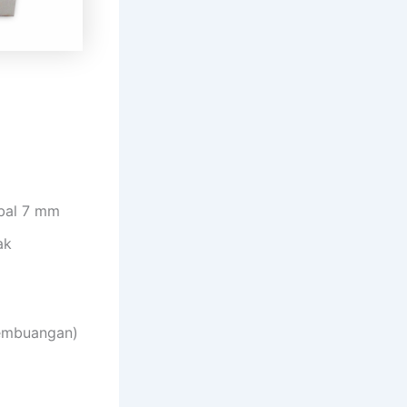
ebal 7 mm
ak
pembuangan)