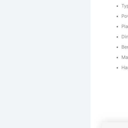
Ty
Po
Pl
Di
Ber
Mat
Ha