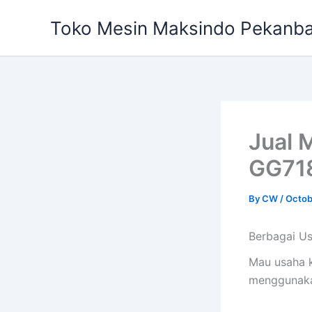
Skip
Toko Mesin Maksindo Pekanb
to
content
Jual 
GG718
By
CW
/
Octob
Berbagai U
Mau usaha ku
menggunaka