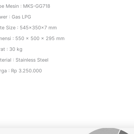
pe Mesin : MKS-GG718
wer : Gas LPG
ate Size : 545x350x7 mm
mensi : 550 x 500 x 295 mm
at : 30 kg
erial : Stainless Steel
rga : Rp 3.250.000