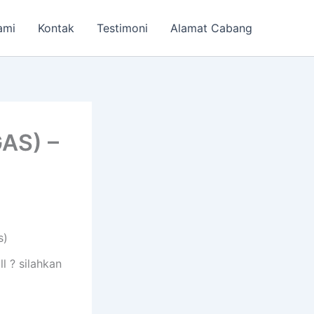
ami
Kontak
Testimoni
Alamat Cabang
AS) –
s)
l ? silahkan