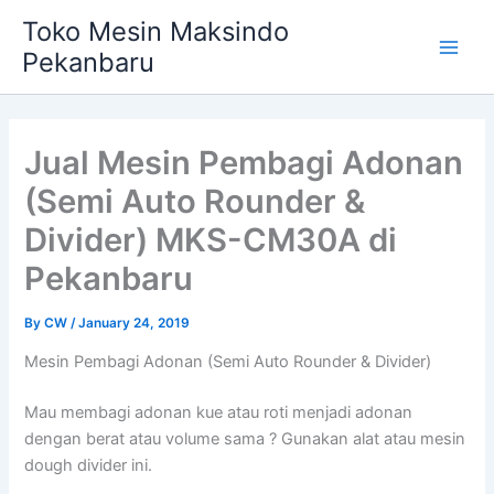
Skip
Main
Toko Mesin Maksindo
to
Pekanbaru
Men
content
Jual Mesin Pembagi Adonan
(Semi Auto Rounder &
Divider) MKS-CM30A di
Pekanbaru
By
CW
/
January 24, 2019
Mesin Pembagi Adonan (Semi Auto Rounder & Divider)
Mau membagi adonan kue atau roti menjadi adonan
dengan berat atau volume sama ? Gunakan alat atau mesin
dough divider ini.