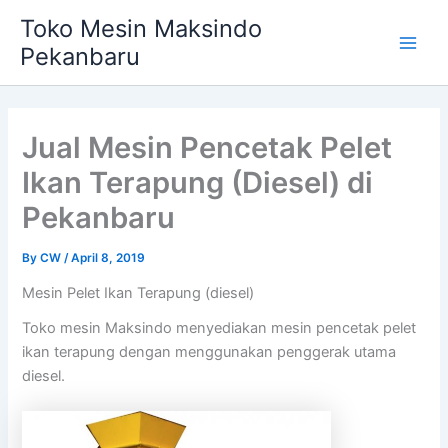
Skip
Main
Toko Mesin Maksindo
to
Pekanbaru
Men
content
Jual Mesin Pencetak Pelet
Ikan Terapung (Diesel) di
Pekanbaru
By
CW
/
April 8, 2019
Mesin Pelet Ikan Terapung (diesel)
Toko mesin Maksindo menyediakan mesin pencetak pelet
ikan terapung dengan menggunakan penggerak utama
diesel.