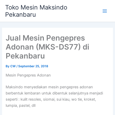
Skip
Main
Toko Mesin Maksindo
to
Pekanbaru
Men
content
Jual Mesin Pengepres
Adonan (MKS-DS77) di
Pekanbaru
By
CW
/
September 25, 2018
Mesin Pengepres Adonan
Maksindo menyediakan mesin pengepres adonan
berbentuk lembaran untuk dibentuk selanjutnya menjadi
seperti : kulit resoles, siomai, sui kiau, wo tie, kroket,
lumpia, pastel, dll