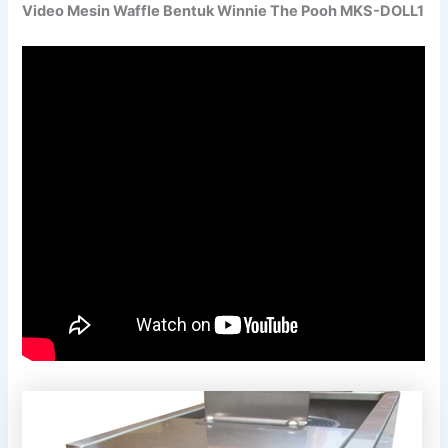
Video Mesin Waffle Bentuk Winnie The Pooh MKS-DOLL1