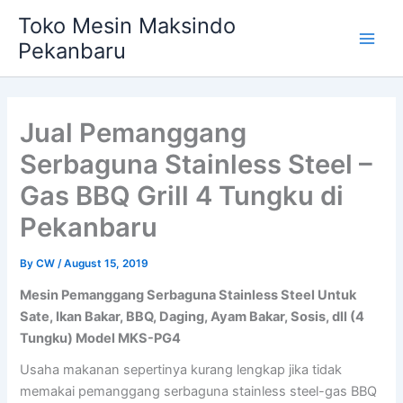
Skip
Main
Toko Mesin Maksindo
to
Pekanbaru
Men
content
Jual Pemanggang
Serbaguna Stainless Steel –
Gas BBQ Grill 4 Tungku di
Pekanbaru
By
CW
/
August 15, 2019
Mesin Pemanggang Serbaguna Stainless Steel Untuk
Sate, Ikan Bakar, BBQ, Daging, Ayam Bakar, Sosis, dll (4
Tungku) Model
MKS-PG4
Usaha makanan sepertinya kurang lengkap jika tidak
memakai pemanggang serbaguna stainless steel-gas BBQ