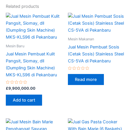
Related products
Mesin Makanan
Mesin Baru
Jual Mesin Pembuat Sosis
Jual Mesin Pembuat Kulit
(Cetak Sosis) Stainless Steel
Pangsit, Siomay, dll
CS-5VA di Pekanbaru
(Dumpling Skin Machine)
Rated
MKS-KLS96 di Pekanbaru
0
Read more
out
of
Rated
5
£
9,900,000.00
0
out
of
Add to cart
5