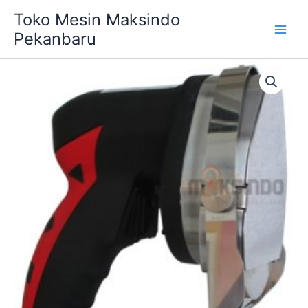
Skip
Main
Toko Mesin Maksindo
to
Pekanbaru
Men
content