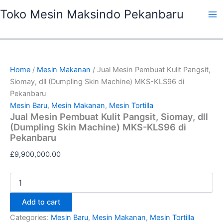
Jual
Skip
Ma
Toko Mesin Maksindo Pekanbaru
Mesin
to
Pembuat
Me
content
Kulit
Pangsit,
Siomay,
dll
Home
/
Mesin Makanan
/ Jual Mesin Pembuat Kulit Pangsit,
(Dumpling
Siomay, dll (Dumpling Skin Machine) MKS-KLS96 di
Skin
Pekanbaru
Machine)
MKS-
Mesin Baru
,
Mesin Makanan
,
Mesin Tortilla
KLS96
Jual Mesin Pembuat Kulit Pangsit, Siomay, dll
di
(Dumpling Skin Machine) MKS-KLS96 di
Pekanbaru
Pekanbaru
quantity
£
9,900,000.00
Add to cart
Categories:
Mesin Baru
,
Mesin Makanan
,
Mesin Tortilla