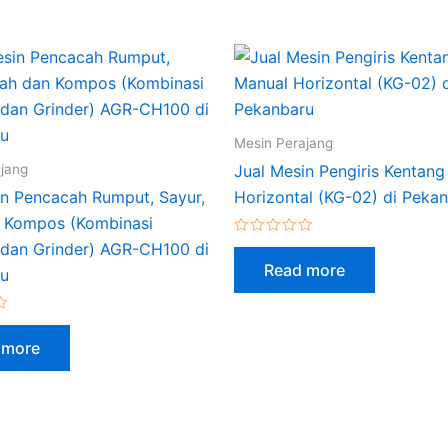
Mesin Perajang
jang
Jual Mesin Pengiris Kentan
in Pencacah Rumput, Sayur,
Horizontal (KG-02) di Peka
 Kompos (Kombinasi
Rated
dan Grinder) AGR-CH100 di
0
Read more
out
ru
of
5
 more