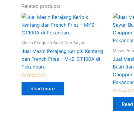
Related products
Mesin Pengolah Buah Dan Sayur
Mesin Pera
Jual Mesin Perajang Keripik Kentang
dan French Fries – MKS-CT100A di
Jual Mes
Pekanbaru
Buah dan
Chopper 
Rated
Pekanba
0
Read more
out
of
5
Rated
0
Read
out
of
5