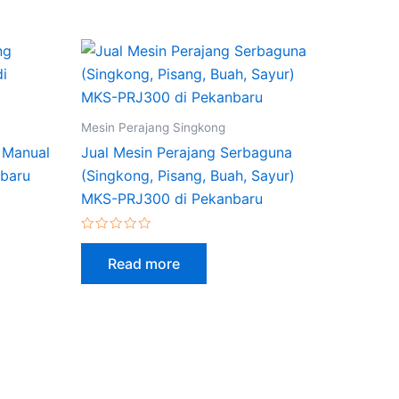
Mesin Perajang Singkong
g Manual
Jual Mesin Perajang Serbaguna
nbaru
(Singkong, Pisang, Buah, Sayur)
MKS-PRJ300 di Pekanbaru
Rated
0
Read more
out
of
5