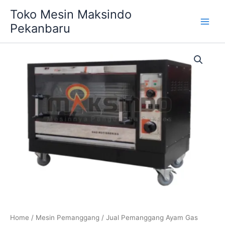
Skip
Main
Toko Mesin Maksindo
to
Pekanbaru
Men
content
Home
/
Mesin Pemanggang
/ Jual Pemanggang Ayam Gas