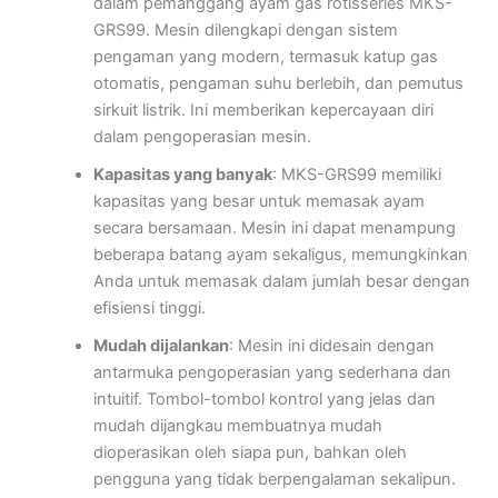
dalam pemanggang ayam gas rotisseries MKS-
GRS99. Mesin dilengkapi dengan sistem
pengaman yang modern, termasuk katup gas
otomatis, pengaman suhu berlebih, dan pemutus
sirkuit listrik. Ini memberikan kepercayaan diri
dalam pengoperasian mesin.
Kapasitas yang banyak
: MKS-GRS99 memiliki
kapasitas yang besar untuk memasak ayam
secara bersamaan. Mesin ini dapat menampung
beberapa batang ayam sekaligus, memungkinkan
Anda untuk memasak dalam jumlah besar dengan
efisiensi tinggi.
Mudah dijalankan
: Mesin ini didesain dengan
antarmuka pengoperasian yang sederhana dan
intuitif. Tombol-tombol kontrol yang jelas dan
mudah dijangkau membuatnya mudah
dioperasikan oleh siapa pun, bahkan oleh
pengguna yang tidak berpengalaman sekalipun.