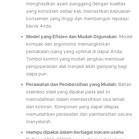
menghasilkan ayam panggang dengan kualitas
yang konsisten setiap kali, memastikan kepuasan
konsemen yang tinggi dan membangun reputasi
bisnis Anda.
Model yang Efisien dan Mudah Digunakan
: Model
kompak dan ergonomis memungkinkan
pemakaian ruang yang optimal di dapur Anda.
Tombol kontrol yang mudah jangkau membuat
pengoperasian alat menjadi lebih gampang bagi
siapa pun.
Perawatan dan Pembersihan yang Mudah:
Bahan
stainless steel yang dipakai pada alat ini
memudahkan dalam membersihkan sisa lemak
dan kotoran. Komponen yang dapat dilepas
memudahkan perawatan dan pembersihan secara
menyeluruh.
mampu dipakai dalam berbagai macam usaha