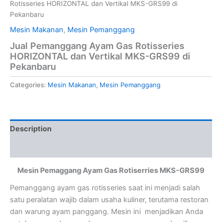
Rotisseries HORIZONTAL dan Vertikal MKS-GRS99 di
Pekanbaru
Mesin Makanan
,
Mesin Pemanggang
Jual Pemanggang Ayam Gas Rotisseries
HORIZONTAL dan Vertikal MKS-GRS99 di
Pekanbaru
Categories:
Mesin Makanan
,
Mesin Pemanggang
Description
Reviews (0)
Mesin Pemaggang Ayam Gas Rotiserries MKS-GRS99
Pemanggang ayam gas rotisseries saat ini menjadi salah
satu peralatan wajib dalam usaha kuliner, terutama restoran
dan warung ayam panggang. Mesin ini menjadikan Anda