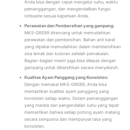
Anda bisa dengan cepat mengatur suhu, waktu
pemanggangan, dan mengendalikan fungsi
rotisserie sesuai keperluan Anda.
Perawatan dan Pembersihan yang gampang:
MKS-GRS99 dirancang untuk memudahkan
perawatan dan pembersihan. Bahan anti karat
yang dipakai memudahkan dalam membersihkan
sisa lemak dan kotoran setelah pemakaian.
Bagian-bagian mesin juga bisa dilepas dengan
gampang untuk dibersihkan secara menyeluruh.
Kualitas Ayam Panggang yang Konsisten:
Dengan memakai MKS-GRS99, Anda bisa
memastikan kualitas ayam panggang yang
konsisten setiap waktu. Sistem pemanggangan
yang merata dan pengendalian suhu yang tepat
memastikan bahwa setiap potong ayam matang
secara sempurna dan mempunyai rasa yang
konsisten.