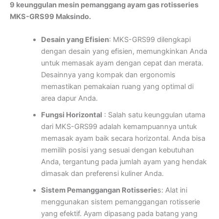
9 keunggulan mesin pemanggang ayam gas rotisseries
MKS-GRS99 Maksindo.
Desain yang Efisien
: MKS-GRS99 dilengkapi
dengan desain yang efisien, memungkinkan Anda
untuk memasak ayam dengan cepat dan merata.
Desainnya yang kompak dan ergonomis
memastikan pemakaian ruang yang optimal di
area dapur Anda.
Fungsi Horizontal
: Salah satu keunggulan utama
dari MKS-GRS99 adalah kemampuannya untuk
memasak ayam baik secara horizontal. Anda bisa
memilih posisi yang sesuai dengan kebutuhan
Anda, tergantung pada jumlah ayam yang hendak
dimasak dan preferensi kuliner Anda.
Sistem Pemanggangan Rotisserie
s: Alat ini
menggunakan sistem pemanggangan rotisserie
yang efektif. Ayam dipasang pada batang yang