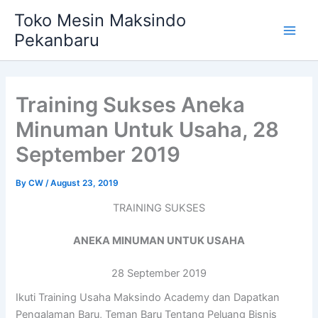
Skip
Main
Toko Mesin Maksindo
to
Pekanbaru
Men
content
Training Sukses Aneka
Minuman Untuk Usaha, 28
September 2019
By
CW
/
August 23, 2019
TRAINING SUKSES
ANEKA MINUMAN UNTUK USAHA
28 September 2019
Ikuti Training Usaha Maksindo Academy dan Dapatkan
Pengalaman Baru, Teman Baru Tentang Peluang Bisnis