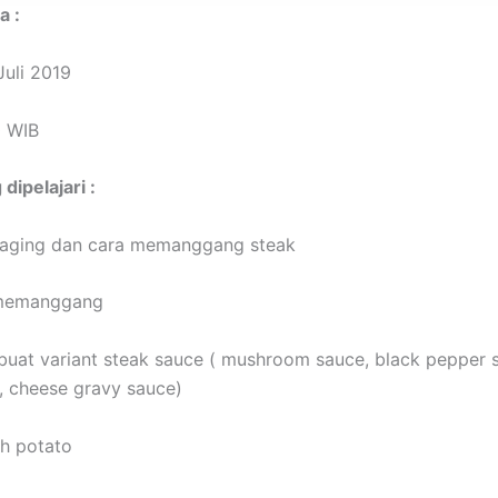
a :
Juli 2019
0 WIB
dipelajari :
daging dan cara memanggang steak
k memanggang
uat variant steak sauce ( mushroom sauce, black pepper 
, cheese gravy sauce)
h potato