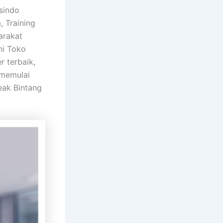
sindo
 Training
arakat
ni Toko
r terbaik,
 memulai
eak Bintang