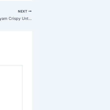
NEXT
Training Sukses Ayam Crispy Untuk Usaha, Sabtu 27 Juli 2019