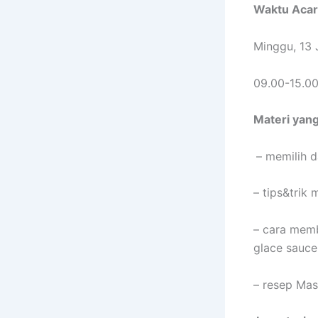
Waktu Acar
Minggu, 13 
09.00-15.0
Materi yang 
– memilih 
– tips&tri
– cara memb
glace sauce
– resep Mas