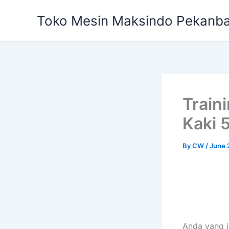
Skip
Toko Mesin Maksindo Pekanb
to
content
Train
Kaki 5
By
CW
/
June 
Anda yang 