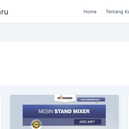
aru
Home
Tentang K