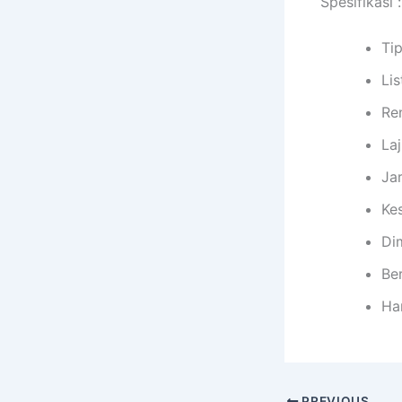
Spesifikasi :
Ti
Lis
Re
Laj
Ja
Ke
Di
Ber
Ha
PREVIOUS