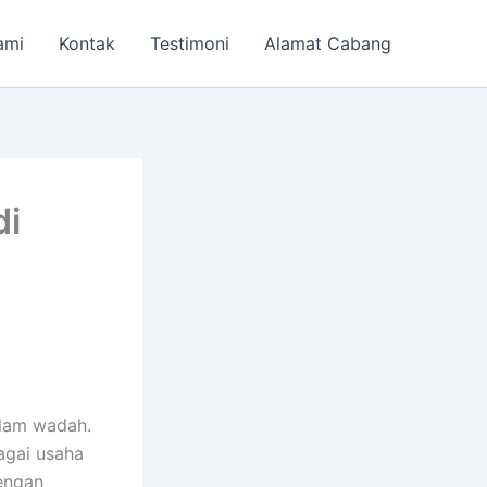
ami
Kontak
Testimoni
Alamat Cabang
di
alam wadah.
agai usaha
engan