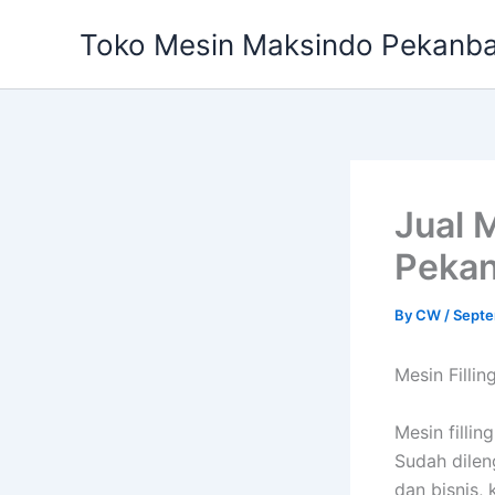
Skip
Toko Mesin Maksindo Pekanb
to
content
Jual M
Peka
By
CW
/
Septe
Mesin Filli
Mesin filli
Sudah dilen
dan bisnis