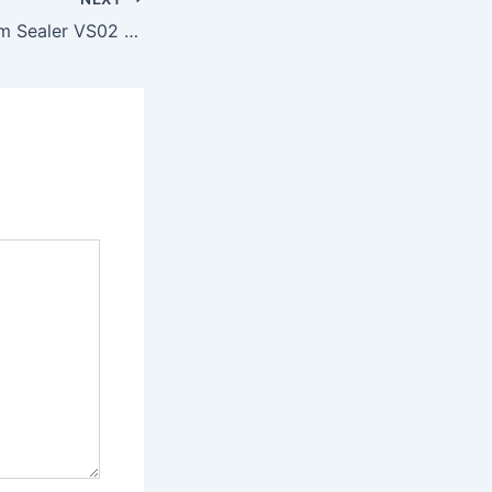
Jual Mesin Vacuum Sealer VS02 Ardin (basah dan kering) di Pakanbaru