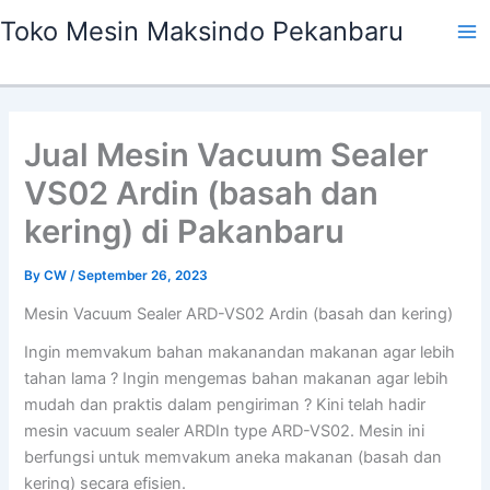
Skip
Ma
Toko Mesin Maksindo Pekanbaru
to
Me
content
Jual Mesin Vacuum Sealer
VS02 Ardin (basah dan
kering) di Pakanbaru
By
CW
/
September 26, 2023
Mesin Vacuum Sealer ARD-VS02 Ardin (basah dan kering)
Ingin memvakum bahan makanandan makanan agar lebih
tahan lama ? Ingin mengemas bahan makanan agar lebih
mudah dan praktis dalam pengiriman ? Kini telah hadir
mesin vacuum sealer ARDIn type ARD-VS02. Mesin ini
berfungsi untuk memvakum aneka makanan (basah dan
kering) secara efisien.