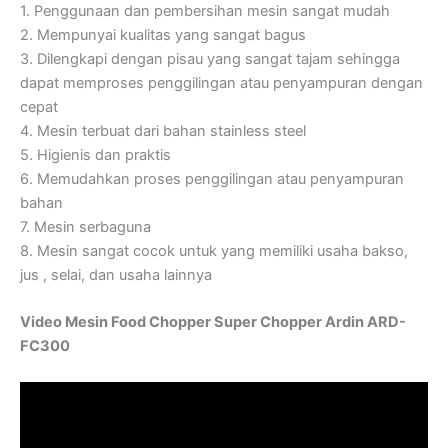
1. Penggunaan dan pembersihan mesin sangat mudah
2. Mempunyai kualitas yang sangat bagus
3. Dilengkapi dengan pisau yang sangat tajam sehingga
dapat memproses penggilingan atau penyampuran dengan
cepat
4. Mesin terbuat dari bahan stainless steel
5. Higienis dan praktis
6. Memudahkan proses penggilingan atau penyampuran
bahan
7. Mesin serbaguna
8. Mesin sangat cocok untuk yang memiliki usaha bakso,
jus , selai, dan usaha lainnya
Video Mesin Food Chopper Super Chopper Ardin ARD-
FC300