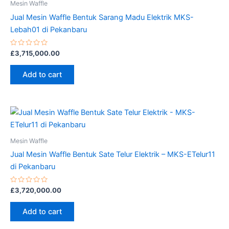
Mesin Waffle
Jual Mesin Waffle Bentuk Sarang Madu Elektrik MKS-
Lebah01 di Pekanbaru
Rated
£
3,715,000.00
0
out
of
Add to cart
5
Mesin Waffle
Jual Mesin Waffle Bentuk Sate Telur Elektrik – MKS-ETelur11
di Pekanbaru
Rated
£
3,720,000.00
0
out
of
Add to cart
5