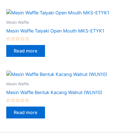
Mesin Waffle
Mesin Waffle Taiyaki Open Mouth MKS-ETYK1
Rated
0
Read more
out
of
5
Mesin Waffle
Mesin Waffle Bentuk Kacang Walnut (WLN10)
Rated
0
Read more
out
of
5