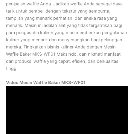
penjualan waffle Anda. Jadikan waffle Anda sebagai daya
tarik untuk pembeli dengan tekstur yang sempurna,
tampilan yang menarik perhatian, dan aneka rasa yang
menarik. Mesin ini adalah alat yang tidak tergantikan bagi
para pengusaha kuliner yang mau memberikan pengalaman
kuliner yang menarik dan menyenangkan bagi pelanggan
mereka. Tingkatkan bisnis kuliner Anda dengan Mesin
Waffle Baker MKS-WF01 Maksindo, dan nikmati manfaat
dari produksi waffle yang cepat, efisien, dan berkualitas
tinggi.
Video Mesin Waffle Baker MKS-WF01