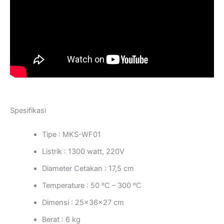
Spesifikasi
Tipe : MKS-WF01
Listrik : 1300 watt, 220V
Diameter Cetakan : 17,5 cm
Temperature : 50 ᵒC – 300 ᵒC
Dimensi : 25x36x27 cm
Berat : 6 kg