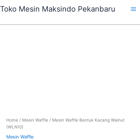
Skip
Ma
Toko Mesin Maksindo Pekanbaru
to
Me
content
Home
/
Mesin Waffle
/ Mesin Waffle Bentuk Kacang Walnut
(WLN10)
Mesin Waffle