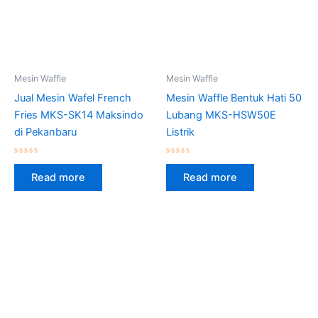
Mesin Waffle
Mesin Waffle
Jual Mesin Wafel French
Mesin Waffle Bentuk Hati 50
Fries MKS-SK14 Maksindo
Lubang MKS-HSW50E
di Pekanbaru
Listrik
Rated
Rated
0
0
Read more
Read more
out
out
of
of
5
5